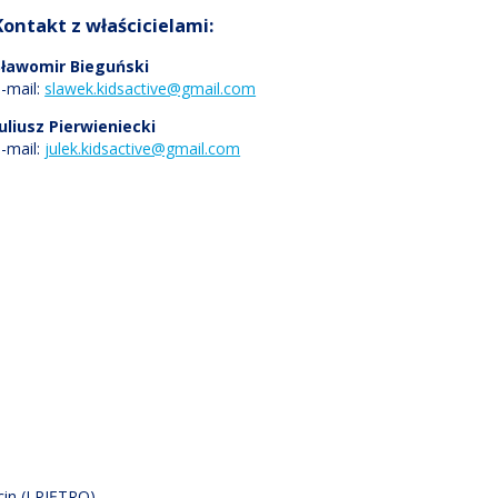
Kontakt z właścicielami:
Sławomir Bieguński
-mail:
slawek.kidsactive@gmail.com
Juliusz Pierwieniecki
-mail:
julek.kidsactive@gmail.com
in (I PIĘTRO)