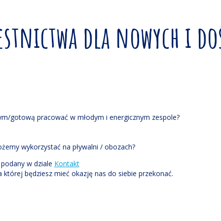
estnictwa dla nowych i d
wym/gotową pracować w młodym i energicznym zespole?
ożemy wykorzystać na pływalni / obozach?
s podany w dziale
Kontakt
tórej będziesz mieć okazję nas do siebie przekonać.