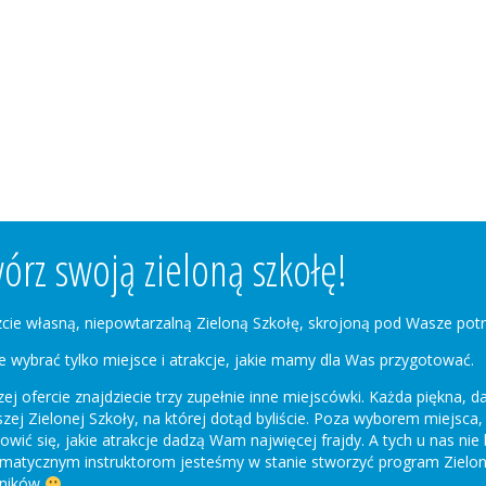
órz swoją zieloną szkołę!
cie własną, niepowtarzalną Zieloną Szkołę, skrojoną pod Wasze potr
e wybrać tylko miejsce i atrakcje, jakie mamy dla Was przygotować.
ej ofercie znajdziecie trzy zupełnie inne miejscówki. Każda piękna,
szej Zielonej Szkoły, na której dotąd byliście. Poza wyborem miejsca,
owić się, jakie atrakcje dadzą Wam najwięcej frajdy. A tych u nas nie 
matycznym instruktorom jesteśmy w stanie stworzyć program Zielonk
tników