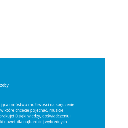
zeby!
 dająca mnóstwo możliwości na spędzenie
 w które chcecie pojechać, musicie
brakuje! Dzięki wiedzy, doświadczeniu i
i nawet dla najbardziej wybrednych