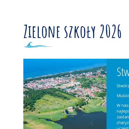
Zielone szkoły 2026
Stw
Stwórz
Musici
W nasz
najlep
zastan
charyz
uczes