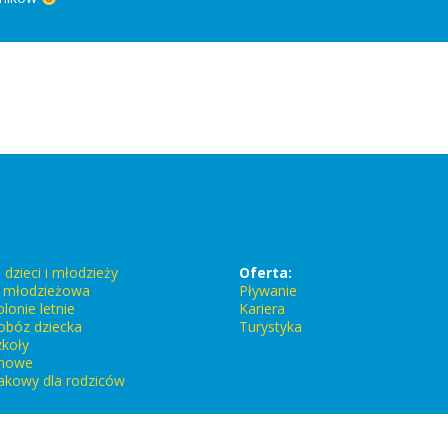
 dzieci i młodzieży
Oferta:
a młodzieżowa
Pływanie
lonie letnie
Kariera
obóz dziecka
Turystyka
zkoły
imowe
akowy dla rodziców