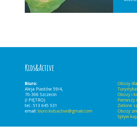
Kids&Active
Biuro:
Obozy dla
Aleja Piastów 59/4,
Turystyk
70-306 Szczecin
Obozy i ko
(I PIĘTRO)
Pierwszy 
tel.: 513 645 531
Zielone s
email:
biuro.kidsactive@gmail.com
Obozy z
Spływ kaj