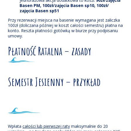
jednorazowa akcja dodatkowa to koszt
90zł/zajęcia
Basen PM, 100zł/zajęcia Basen sp10, 100zł/
zajęcia Basen sp51
Przy rezerwacji miejsca na basenie wymagana jest zaliczka
100zł (doliczana później w koszt całości semestru) płatna na
konto. Reszta płatności gotówką w biurze przy podpisaniu
umowy.
Płatność Ratalna – zasady
Semestr Jesienny – przykład
Wpłata
całości lub pierwszej raty
maksymalnie do 20