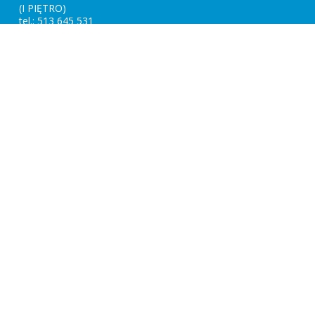
(I PIĘTRO)
tel.: 513 645 531
email:
biuro.kidsactive@gmail.com
Zajęcia:
Nauka dla dzieci
Pływanie niemowląt
Pływanie dorosłych
Doskonalenie pływania
Gry zespołowe
Staż instruktorski
Ratownictwo
Oferta:
Pływanie
Kariera
Turystyka