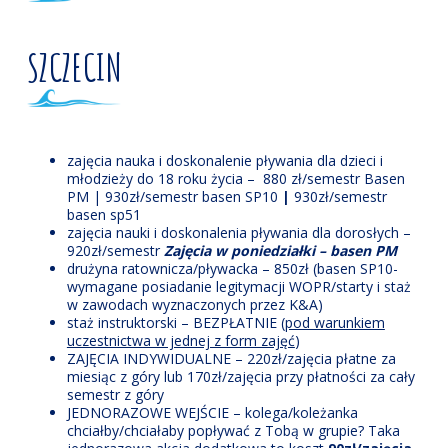
SZCZECIN
zajęcia nauka i doskonalenie pływania dla dzieci i
młodzieży do 18 roku życia – 880 zł/semestr Basen
PM | 930zł/semestr basen SP10
|
930zł/semestr
basen sp51
zajęcia nauki i doskonalenia pływania dla dorosłych –
920zł/semestr
Zajęcia w poniedziałki – basen PM
drużyna ratownicza/pływacka – 850zł (basen SP10-
wymagane posiadanie legitymacji WOPR/starty i staż
w zawodach wyznaczonych przez K&A)
staż instruktorski – BEZPŁATNIE (
pod warunkiem
uczestnictwa w jednej z form zajęć
)
ZAJĘCIA INDYWIDUALNE – 220zł/zajęcia płatne za
miesiąc z góry lub 170zł/zajęcia przy płatności za cały
semestr z góry
JEDNORAZOWE WEJŚCIE – kolega/koleżanka
chciałby/chciałaby popływać z Tobą w grupie? Taka